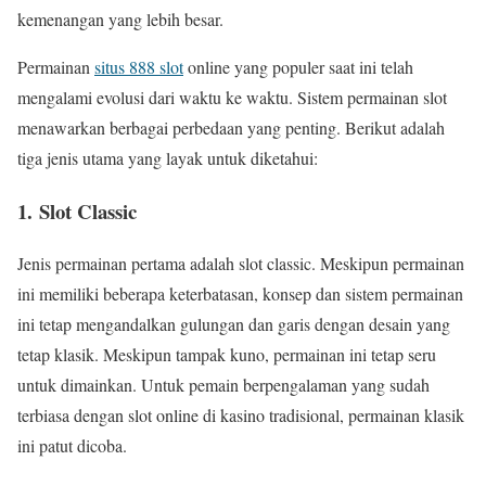
kemenangan yang lebih besar.
Permainan
situs 888 slot
online yang populer saat ini telah
mengalami evolusi dari waktu ke waktu. Sistem permainan slot
menawarkan berbagai perbedaan yang penting. Berikut adalah
tiga jenis utama yang layak untuk diketahui:
1.
Slot Classic
Jenis permainan pertama adalah slot classic. Meskipun permainan
ini memiliki beberapa keterbatasan, konsep dan sistem permainan
ini tetap mengandalkan gulungan dan garis dengan desain yang
tetap klasik. Meskipun tampak kuno, permainan ini tetap seru
untuk dimainkan. Untuk pemain berpengalaman yang sudah
terbiasa dengan slot online di kasino tradisional, permainan klasik
ini patut dicoba.