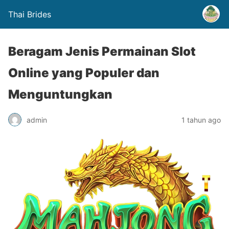
Thai Brides
Beragam Jenis Permainan Slot
Online yang Populer dan
Menguntungkan
admin
1 tahun ago