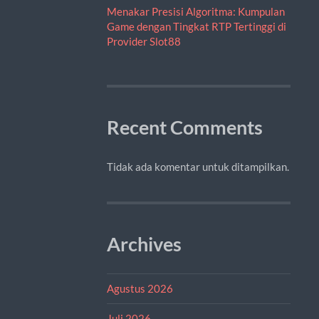
Menakar Presisi Algoritma: Kumpulan
Game dengan Tingkat RTP Tertinggi di
Provider Slot88
Recent Comments
Tidak ada komentar untuk ditampilkan.
Archives
Agustus 2026
Juli 2026