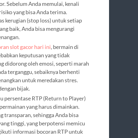
cor. Sebelum Anda memulai, kenali
isiko yang bisa Anda terima.
s kerugian (stop loss) untuk setiap
ang baik, Anda bisa mengurangi
enangan.
ran slot gacor hari ini
, bermain di
babkan keputusan yang tidak
g didorong oleh emosi, seperti marah
nda terganggu, sebaiknya berhenti
enangkan untuk meredakan stres.
engan bijak.
persentase RTP (Return to Player)
 permainan yang harus dimainkan.
g transparan, sehingga Anda bisa
yang tinggi, yang berpotensi memicu
gikuti informasi bocoran RTP untuk