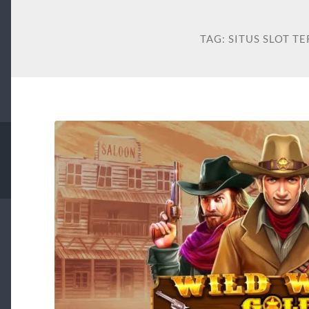
TAG:
SITUS SLOT T