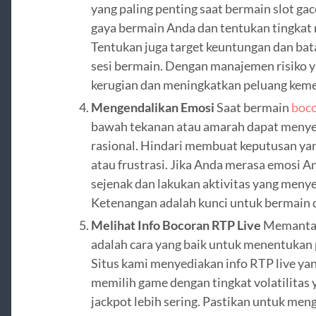
yang paling penting saat bermain slot ga
gaya bermain Anda dan tentukan tingkat r
Tentukan juga target keuntungan dan bata
sesi bermain. Dengan manajemen risiko y
kerugian dan meningkatkan peluang kem
Mengendalikan Emosi
Saat bermain
boco
bawah tekanan atau amarah dapat menye
rasional. Hindari membuat keputusan yan
atau frustrasi. Jika Anda merasa emosi A
sejenak dan lakukan aktivitas yang meny
Ketenangan adalah kunci untuk bermain d
Melihat Info Bocoran RTP Live
Memantau 
adalah cara yang baik untuk menentukan
Situs kami menyediakan info RTP live yan
memilih game dengan tingkat volatilitas 
jackpot lebih sering. Pastikan untuk men