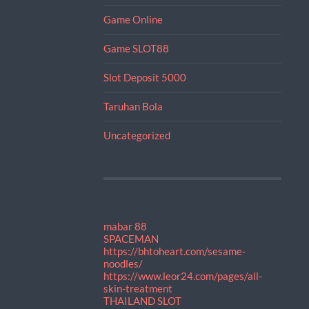
Game Online
Game SLOT88
Slot Deposit 5000
Taruhan Bola
Uncategorized
mabar 88
SPACEMAN
https://bhtoheart.com/sesame-
noodles/
https://www.leor24.com/pages/all-
skin-treatment
THAILAND SLOT