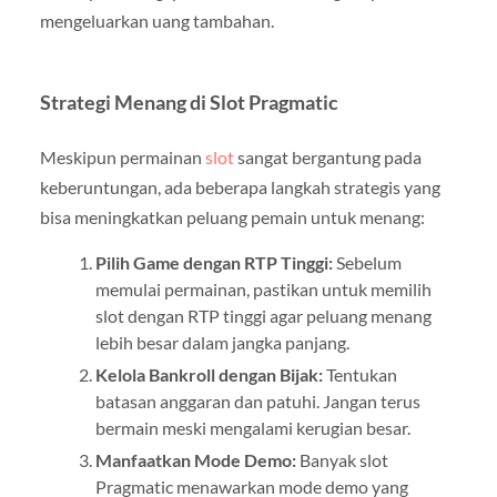
mengeluarkan uang tambahan.
Strategi Menang di Slot Pragmatic
Meskipun permainan
slot
sangat bergantung pada
keberuntungan, ada beberapa langkah strategis yang
bisa meningkatkan peluang pemain untuk menang:
Pilih Game dengan RTP Tinggi:
Sebelum
memulai permainan, pastikan untuk memilih
slot dengan RTP tinggi agar peluang menang
lebih besar dalam jangka panjang.
Kelola Bankroll dengan Bijak:
Tentukan
batasan anggaran dan patuhi. Jangan terus
bermain meski mengalami kerugian besar.
Manfaatkan Mode Demo:
Banyak slot
Pragmatic menawarkan mode demo yang